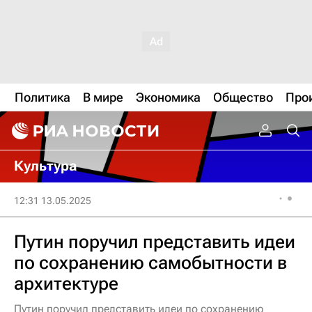
Политика
В мире
Экономика
Общество
Про
Культура
12:31 13.05.2025
Путин поручил представить идеи
по сохранению самобытности в
архитектуре
Путин поручил представить идеи по сохранению