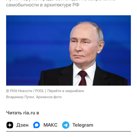
самобытности в архитектуре РФ
© РИА Новости / POOL
Перейти в медиабанк
Владимир Путин. Архивное фото
Читать ria.ru в
Дзен
МАКС
Telegram