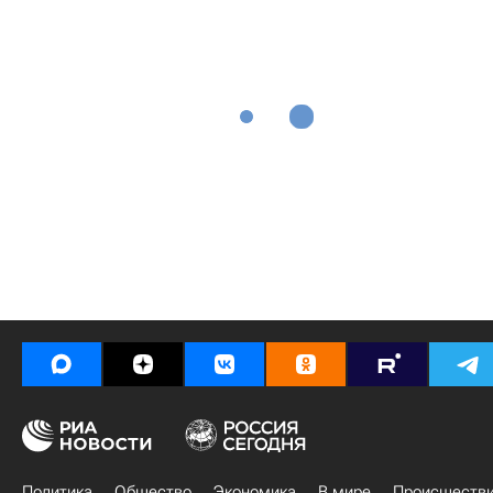
Политика
Общество
Экономика
В мире
Происшеств