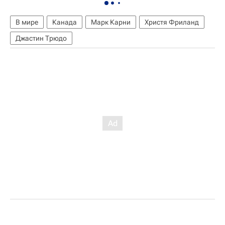
В мире
Канада
Марк Карни
Христя Фриланд
Джастин Трюдо