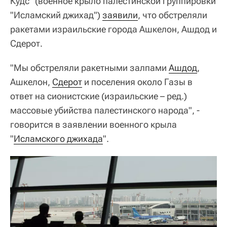
Кудс" (военное крыло палестинской группировки
"Исламский джихад")
заявили
, что обстреляли
ракетами израильские города Ашкелон, Ашдод и
Сдерот.
"Мы обстреляли ракетными залпами
Ашдод
,
Ашкелон,
Сдерот
и поселения около Газы в
ответ на сионистские (израильские – ред.)
массовые убийства палестинского народа", -
говорится в заявлении военного крыла
"
Исламского джихада
".