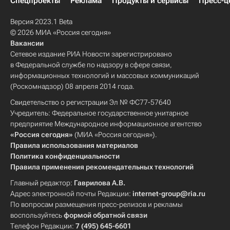
Спецпроекты
Реклама
Продукты и сервисы
Пресс-ц
Версия 2023.1 Beta
© 2026 МИА «Россия сегодня»
Вакансии
Сетевое издание РИА Новости зарегистрировано
в Федеральной службе по надзору в сфере связи,
информационных технологий и массовых коммуникаций
(Роскомнадзор) 08 апреля 2014 года.
Свидетельство о регистрации Эл № ФС77-57640
Учредитель: Федеральное государственное унитарное
предприятие Международное информационное агентство
«Россия сегодня»
(МИА «Россия сегодня»).
Правила использования материалов
Политика конфиденциальности
Правила применения рекомендательных технологий
Главный редактор:
Гаврилова А.В.
Адрес электронной почты Редакции:
internet-group@ria.ru
По вопросам размещения пресс-релизов и рекламы
воспользуйтесь
формой обратной связи
Телефон Редакции:
7 (495) 645-6601