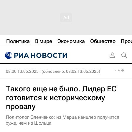
Политика
В мире
Экономика
Общество
Про
08:00 13.05.2025
(обновлено: 08:02 13.05.2025)
Такого еще не было. Лидер ЕС
готовится к историческому
провалу
Политолог Оленченко: из Мерца канцлер получится
хуже, чем из Шольца