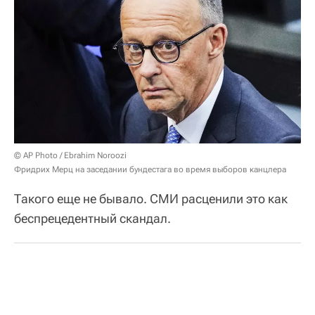
© AP Photo / Ebrahim Noroozi
Фридрих Мерц на заседании бундестага во время выборов канцлера
Такого еще не бывало. СМИ расценили это как
беспрецедентный скандал.