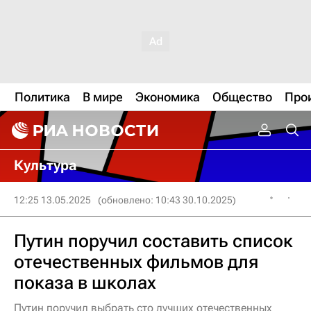
Политика
В мире
Экономика
Общество
Про
Культура
12:25 13.05.2025
(обновлено: 10:43 30.10.2025)
Путин поручил составить список
отечественных фильмов для
показа в школах
Путин поручил выбрать сто лучших отечественных