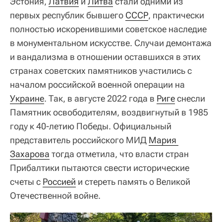
Эстония,
Латвия
и
Литва
стали одними из
первых республик бывшего
СССР
, практически
полностью искоренившими советское наследие
в монументальном искусстве. Случаи демонтажа
и вандализма в отношении оставшихся в этих
странах советских памятников участились с
началом российской военной операции на
Украине
. Так, в августе 2022 года в
Риге
снесли
Памятник освободителям, воздвигнутый в 1985
году к 40-летию Победы. Официальный
представитель российского МИД
Мария 
Захарова
тогда отметила, что власти стран
Прибалтики пытаются свести исторические
счеты с
Россией
и стереть память о Великой
Отечественной войне.