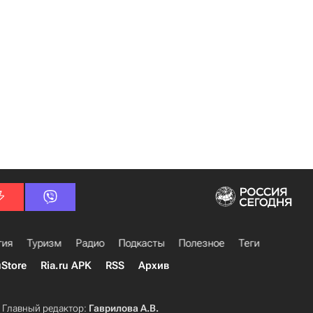
гия
Туризм
Радио
Подкасты
Полезное
Теги
uStore
Ria.ru APK
RSS
Архив
Главный редактор:
Гаврилова А.В.