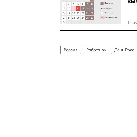
вы
14 ию
Россия
Работа.ру
День Росси