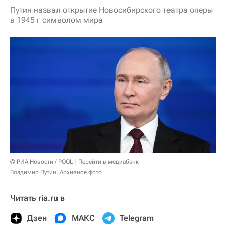
Путин назвал открытие Новосибирского театра оперы
в 1945 г символом мира
© РИА Новости / POOL
Перейти в медиабанк
Владимир Путин. Архивное фото
Читать ria.ru в
Дзен
МАКС
Telegram