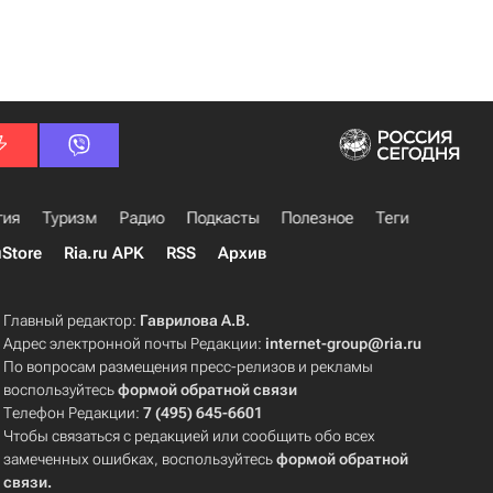
гия
Туризм
Радио
Подкасты
Полезное
Теги
uStore
Ria.ru APK
RSS
Архив
Главный редактор:
Гаврилова А.В.
Адрес электронной почты Редакции:
internet-group@ria.ru
По вопросам размещения пресс-релизов и рекламы
воспользуйтесь
формой обратной связи
Телефон Редакции:
7 (495) 645-6601
Чтобы связаться с редакцией или сообщить обо всех
замеченных ошибках, воспользуйтесь
формой обратной
связи
.