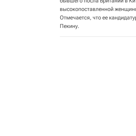
бывшего посла Британии в К
высокопоставленной женщино
Отмечается, что ее кандидату
Пекину.