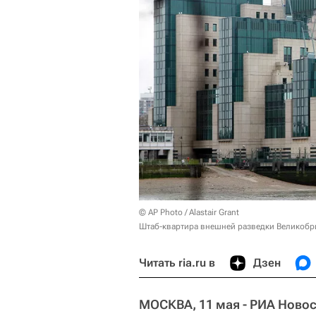
© AP Photo / Alastair Grant
Штаб-квартира внешней разведки Великобри
Читать ria.ru в
Дзен
МОСКВА, 11 мая - РИА Новос