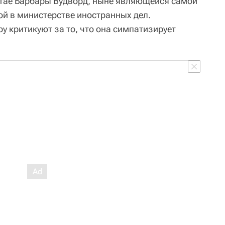
итае Барбары Вудворд, ныне являющейся самой
й в министерстве иностранных дел.
ру критикуют за то, что она симпатизирует