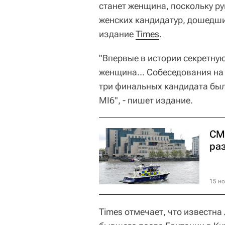
станет женщина, поскольку ру
женских кандидатур, дошедши
издание
Times
.
"Впервые в истории секретну
женщина... Собеседования на
три финальных кандидата был
MI6", - пишет издание.
СМ
ра
15 но
Times отмечает, что известна