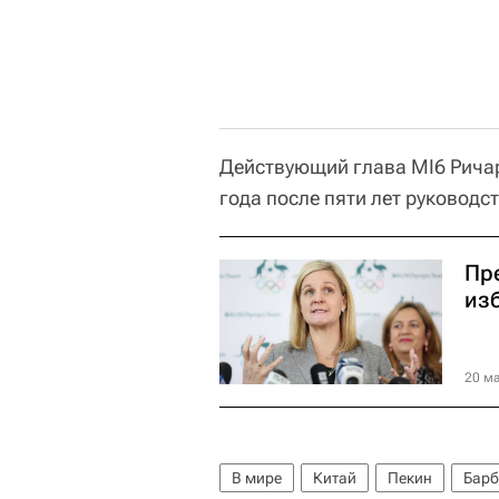
Действующий глава MI6 Ричар
года после пяти лет руководст
Пр
из
20 ма
В мире
Китай
Пекин
Барб