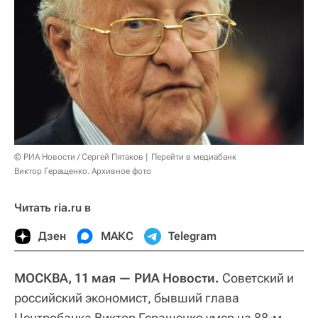
© РИА Новости / Сергей Пятаков
Перейти в медиабанк
Виктор Геращенко. Архивное фото
Читать ria.ru в
Дзен
МАКС
Telegram
МОСКВА, 11 мая — РИА Новости.
Советский и
российский экономист, бывший глава
Центробанка Виктор Геращенко умер на 88-м