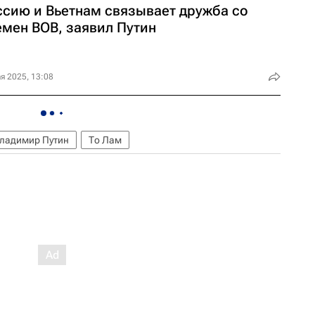
ссию и Вьетнам связывает дружба со
емен ВОВ, заявил Путин
я 2025, 13:08
ладимир Путин
То Лам