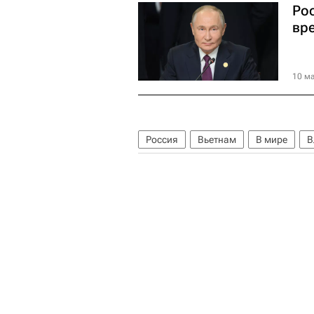
Ро
вр
10 ма
Россия
Вьетнам
В мире
В