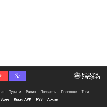
гия
Туризм
Радио
Подкасты
Полезное
Теги
uStore
Ria.ru APK
RSS
Архив