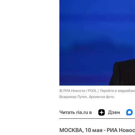
© РИА Новости / POOL
Перейти в медиабан
Владимир Путин. Архивное фото
Читать ria.ru в
Дзен
МОСКВА, 10 мая - РИА Новос