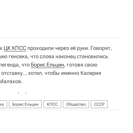
ах
ЦК КПСС
проходили через её руки. Говорят,
ию генсека, что слова наконец становились
легенда, что
Борис Ельцин
, готовя свою
в отставку… хотел, чтобы именно Калерия
 Малахов.
ва
Борис Ельцин
КПСС
Общество
СССР