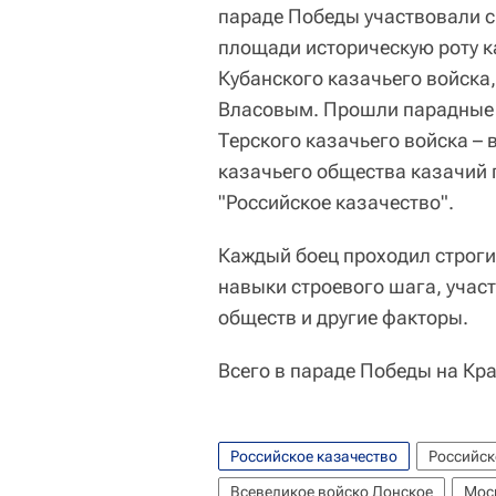
параде Победы участвовали с
площади историческую роту к
Кубанского казачьего войск
Власовым. Прошли парадные 
Терского казачьего войска –
казачьего общества казачий 
"Российское казачество".
Каждый боец проходил строги
навыки строевого шага, участ
обществ и другие факторы.
Всего в параде Победы на Кр
Российское казачество
Российск
Всевеликое войско Донское
Мос