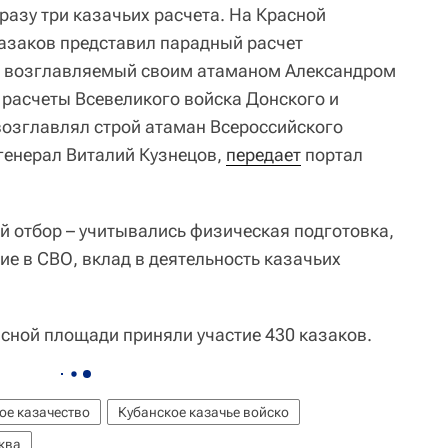
разу три казачьих расчета. На Красной
азаков представил парадный расчет
а, возглавляемый своим атаманом Александром
расчеты Всевеликого войска Донского и
 возглавлял строй атаман Всероссийского
генерал Виталий Кузнецов,
передает
портал
й отбор – учитывались физическая подготовка,
ие в СВО, вклад в деятельность казачьих
асной площади приняли участие 430 казаков.
ое казачество
Кубанское казачье войско
ква