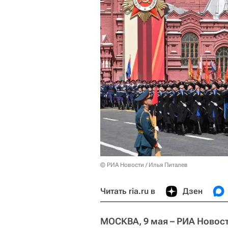
© РИА Новости / Илья Питалев
Читать ria.ru в
Дзен
МОСКВА, 9 мая – РИА Новос