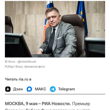
© Фото : @robertficosk
Роберт Фицо. Архивное фото
Читать ria.ru в
Дзен
МАКС
Telegram
МОСКВА, 9 мая – РИА Новости.
Премьер