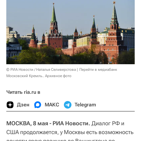
© РИА Новости / Наталья Селиверстова
Перейти в медиабанк
Московский Кремль.. Архивное фото
Читать ria.ru в
Дзен
МАКС
Telegram
МОСКВА, 8 мая - РИА Новости.
Диалог РФ и
США продолжается, у Москвы есть возможность
донести свою позицию до Вашингтона по