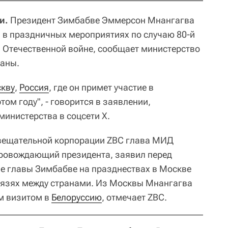
и.
Президент Зимбабве Эммерсон Мнангагва
я в праздничных мероприятиях по случаю 80-й
 Отечественной войне, сообщает министерство
аны.
кву
,
Россия
, где он примет участие в
ом году", - говорится в заявлении,
министерства в соцсети X.
 вещательной корпорации ZBC глава МИД
ровождающий президента, заявил перед
ие главы Зимбабве на празднествах в Москве
связях между странами. Из Москвы Мнангагва
м визитом в
Белоруссию
, отмечает ZBC.