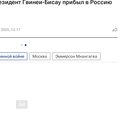
езидент Гвинеи-Бисау прибыл в Россию
 2025, 12:17
венной войне
Москва
Эммерсон Мнангагва