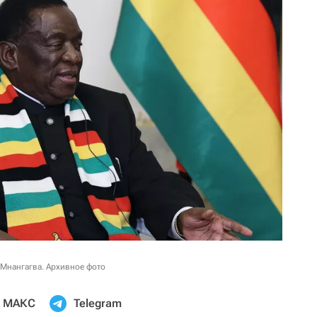
Мнангагва. Архивное фото
МАКС
Telegram