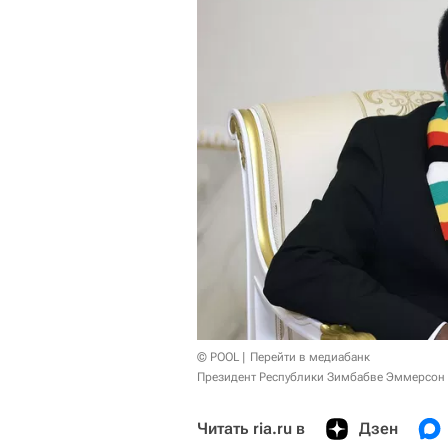
© POOL
Перейти в медиабанк
Президент Республики Зимбабве Эммерсон 
Читать ria.ru в
Дзен