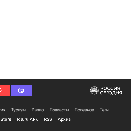
гия
Туризм
Радио
Подкасты
Полезное
Теги
uStore
Ria.ru APK
RSS
Архив