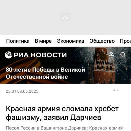
Политика
В мире
Экономика
Общество
Про
80-летие Победы в Великой
Отечественной войне
23:01 08.05.2025
Красная армия сломала хребет
фашизму, заявил Дарчиев
Посол России в Вашингтоне Дарчиев: Красная армия