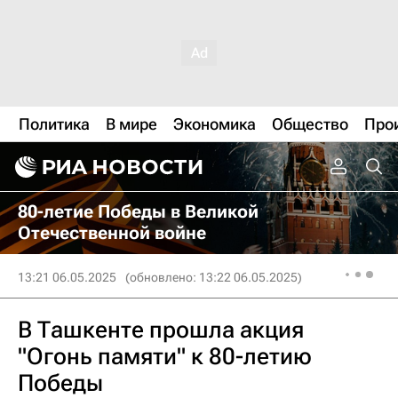
Политика
В мире
Экономика
Общество
Про
80-летие Победы в Великой
Отечественной войне
13:21 06.05.2025
(обновлено: 13:22 06.05.2025)
В Ташкенте прошла акция
"Огонь памяти" к 80-летию
Победы