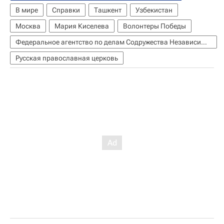
В мире
Справки
Ташкент
Узбекистан
Москва
Мария Киселева
Волонтеры Победы
Федеральное агентство по делам Содружества Независимых Государств, соотечественников, проживающих за рубежом, и по международному гуманитарному сотрудничеству (Россотрудничество)
Русская православная церковь