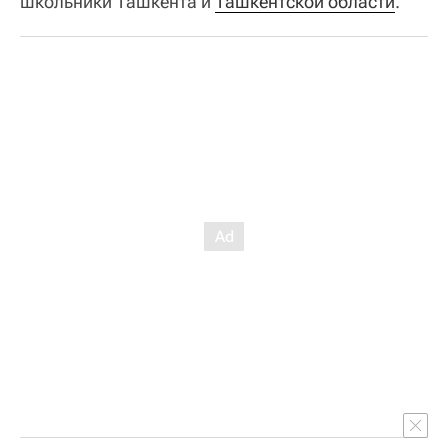
школьники Ташкента и
Ташкентской области
.