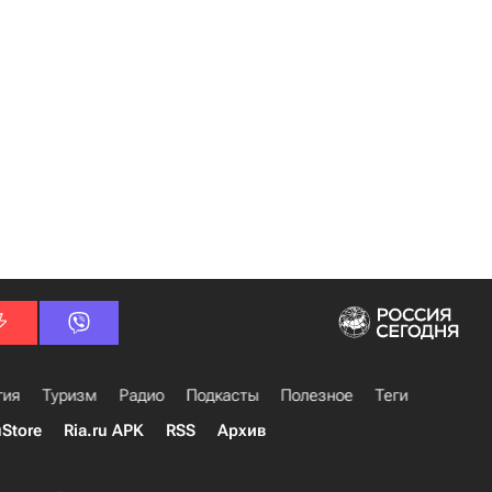
гия
Туризм
Радио
Подкасты
Полезное
Теги
uStore
Ria.ru APK
RSS
Архив