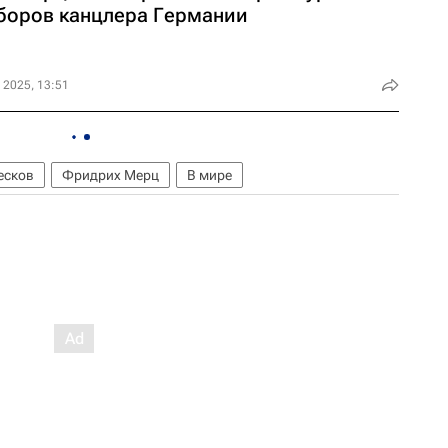
боров канцлера Германии
 2025, 13:51
есков
Фридрих Мерц
В мире