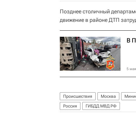
Позднее столичный департаме
движение в районе ДТП затру
В 
5 мая
Происшествия
Москва
Минис
Россия
ГИБДД МВД РФ