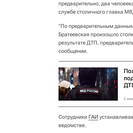
предварительно, два человек
службе столичного главка МВ
"По предварительным данным,
Братеевская произошло столк
результате ДТП, предваритель
сообщении.
По
по
ДТ
5 мая
Сотрудники
ГАИ
устанавливаю
ведомстве.