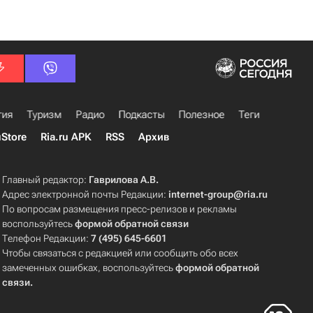
гия
Туризм
Радио
Подкасты
Полезное
Теги
uStore
Ria.ru APK
RSS
Архив
Главный редактор:
Гаврилова А.В.
Адрес электронной почты Редакции:
internet-group@ria.ru
По вопросам размещения пресс-релизов и рекламы
воспользуйтесь
формой обратной связи
Телефон Редакции:
7 (495) 645-6601
Чтобы связаться с редакцией или сообщить обо всех
замеченных ошибках, воспользуйтесь
формой обратной
связи
.