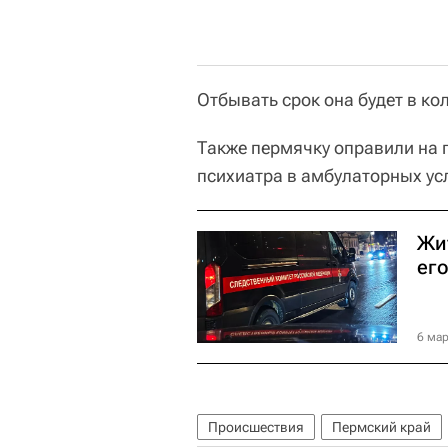
Отбывать срок она будет в ко
Также пермячку оправили на 
психиатра в амбулаторных ус
Жи
его
6 мар
Происшествия
Пермский край