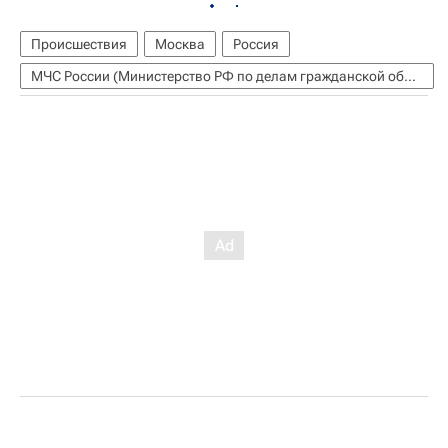
Происшествия
Москва
Россия
МЧС России (Министерство РФ по делам гражданской обороны, чрезвычайным ситуациям и ликвидации последствий стихийных бедствий)