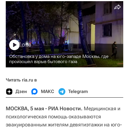
0:08
Обстановка у дома на юго-западе Москвы, где
произошел взрыв бытового газа
Читать ria.ru в
Дзен
МАКС
Telegram
МОСКВА, 5 мая - РИА Новости.
Медицинская и
психологическая помощь оказываются
эвакуированным жителям девятиэтажки на юго-