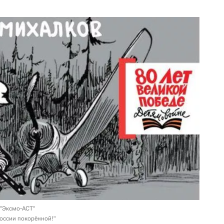
 "Эксмо-АСТ"
России покорённой!"