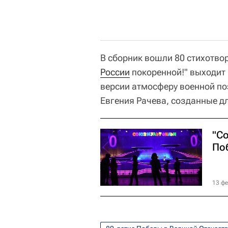
В сборник вошли 80 стихотвор
России
покоренной!" выходит 
версии атмосферу военной п
Евгения Рачева, созданные дл
"С
По
13 фе