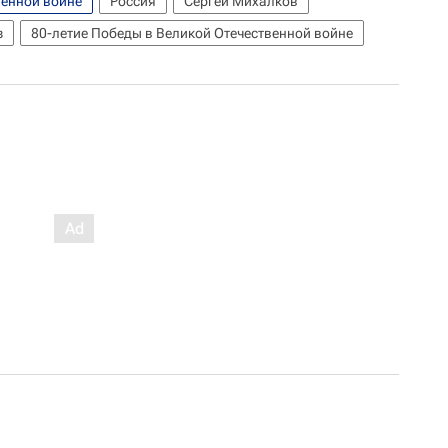
венной войне
Россия
Сергей Михалков
з
80-летие Победы в Великой Отечественной войне