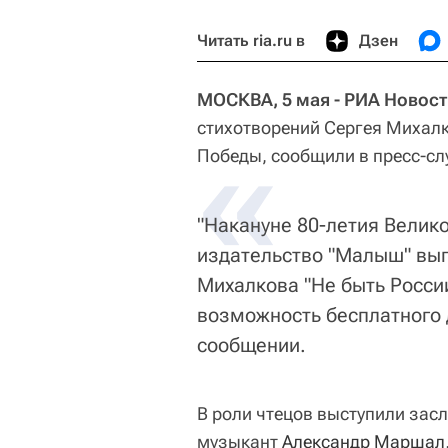
Читать ria.ru в
Дзен
МОСКВА, 5 мая - РИА Новост
стихотворений Сергея Михалк
«
Победы, сообщили в пресс-сл
"Накануне 80-летия Велик
издательство "Малыш" вып
Михалкова "Не быть Росси
возможность бесплатного д
сообщении.
В роли чтецов выступили зас
музыкант
Александр Маршал