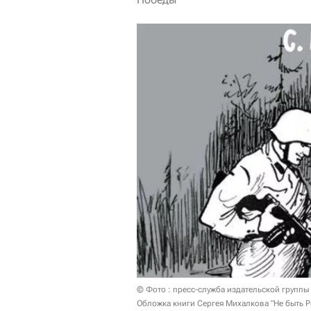
© Фото : пресс-служба издательской группы
Обложка книги Сергея Михалкова "Не быть 