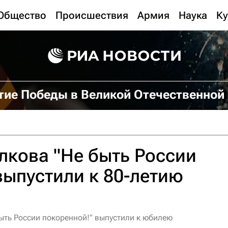
Общество
Происшествия
Армия
Наука
Ку
тие Победы в Великой Отечественной
кова "Не быть России
выпустили к 80-летию
ыть России покоренной!" выпустили к юбилею