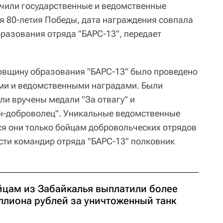
чили государственные и ведомственные
я 80-летия Победы, дата награждения совпала
бразования отряда "БАРС-13", передает
одовщину образования "БАРС-13" было проведено
ми и ведомственными наградами. Были
ли вручены медали "За отвагу" и
н-доброволец". Уникальные ведомственные
ся они только бойцам добровольческих отрядов
ости командир отряда "БАРС-13" полковник
йцам из Забайкалья выплатили более
ллиона рублей за уничтоженный танк