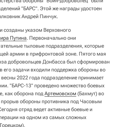
стерства обороны "Воин-доброволец" были
делений "БАРС". Этой же награды удостоен
олковник Андрей Пинчук.
и созданы указом Верховного
ира Путина
. Первоначально они
гательные тыловые подразделения, которые
ей армии в прифронтовой зоне. Пятого мая
оюза добровольцев Донбасса был сформирован
 в его задачи входили поддержка обороны во
с весны 2022 года подразделение принимает
инии. "БАРС-13" проведено множество боевых
е, как оборона под
Артемовском
(Бахмут) во
, прорыв обороны противника под Часовым
Сегодня отряд ведет активные боевые и
перации на одном из самых сложных
Торецком).