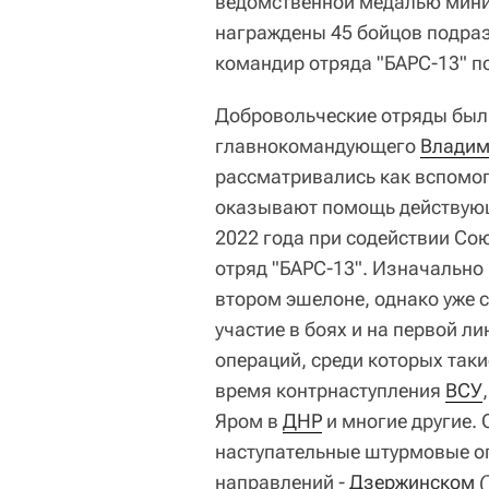
ведомственной медалью мини
награждены 45 бойцов подраз
командир отряда "БАРС-13" п
Добровольческие отряды был
главнокомандующего
Владим
рассматривались как вспомо
оказывают помощь действующ
2022 года при содействии С
отряд "БАРС-13". Изначально
втором эшелоне, однако уже 
участие в боях и на первой л
операций, среди которых таки
время контрнаступления
ВСУ
Яром в
ДНР
и многие другие. 
наступательные штурмовые о
направлений -
Дзержинском
(