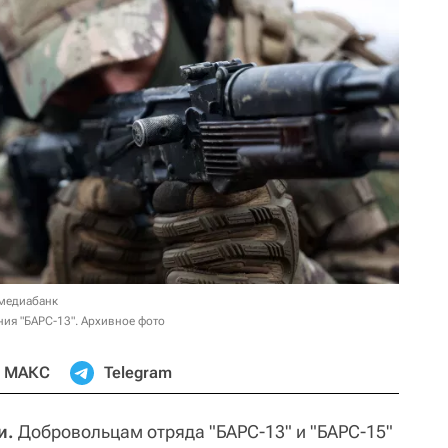
 медиабанк
ия "БАРС-13". Архивное фото
МАКС
Telegram
и.
Добровольцам отряда "БАРС-13" и "БАРС-15"