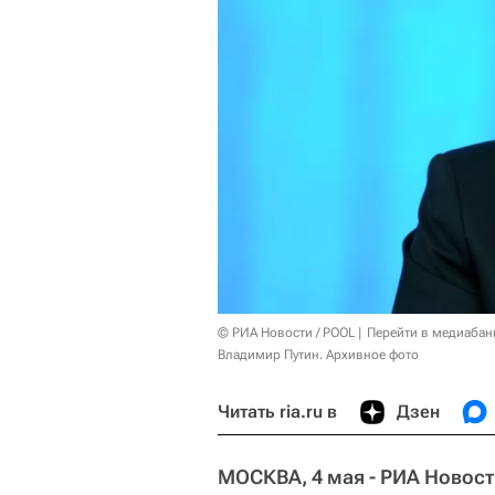
© РИА Новости / POOL
Перейти в медиабан
Владимир Путин. Архивное фото
Читать ria.ru в
Дзен
МОСКВА, 4 мая - РИА Новост