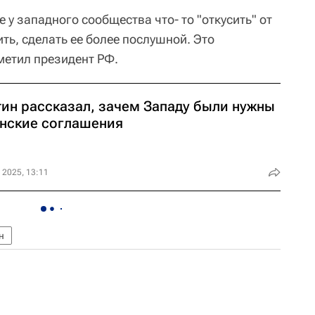
 у западного сообщества что- то "откусить" от
ить, сделать ее более послушной. Это
тметил президент РФ.
тин рассказал, зачем Западу были нужны
нские соглашения
 2025, 13:11
н