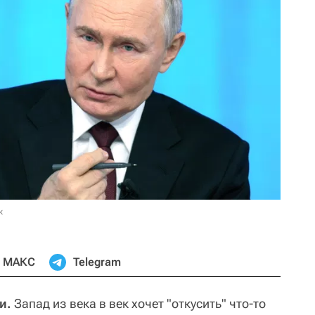
к
МАКС
Telegram
и.
Запад из века в век хочет "откусить" что-то