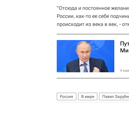
"Отсюда и постоянное желание
России, как-то ее себе подчин
происходит из века в век, - о
Пу
Ми
4 мая
Россия
В мире
Павел Заруби