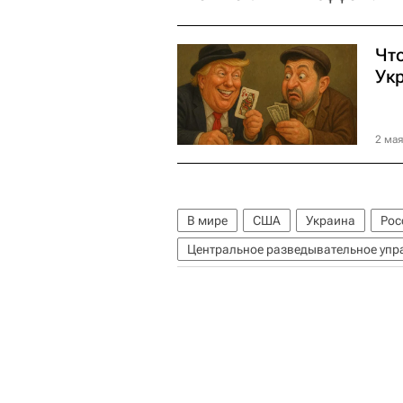
Чт
Ук
2 мая
В мире
США
Украина
Рос
Центральное разведывательное упр