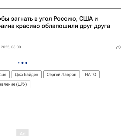
обы загнать в угол Россию, США и
раина красиво облапошили друг друга
 2025, 08:00
сия
Джо Байден
Сергей Лавров
НАТО
авление (ЦРУ)