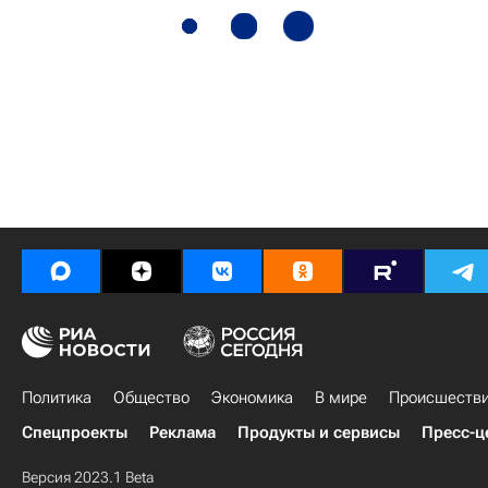
Политика
Общество
Экономика
В мире
Происшеств
Спецпроекты
Реклама
Продукты и сервисы
Пресс-ц
Версия 2023.1 Beta