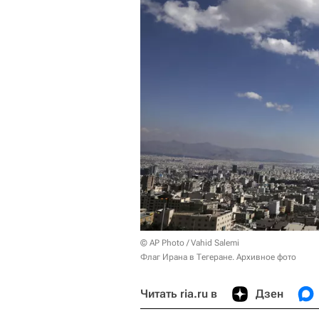
© AP Photo / Vahid Salemi
Флаг Ирана в Тегеране. Архивное фото
Читать ria.ru в
Дзен