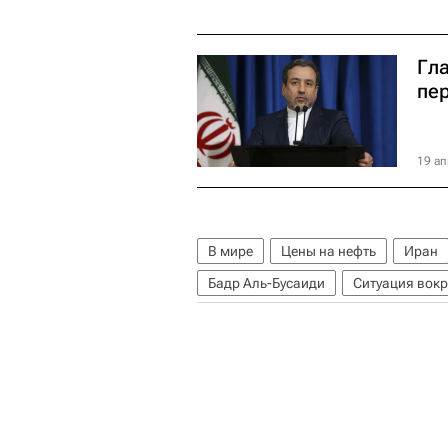
Гл
пе
19 ап
В мире
Цены на нефть
Иран
Бадр Аль-Бусаиди
Ситуация вокр