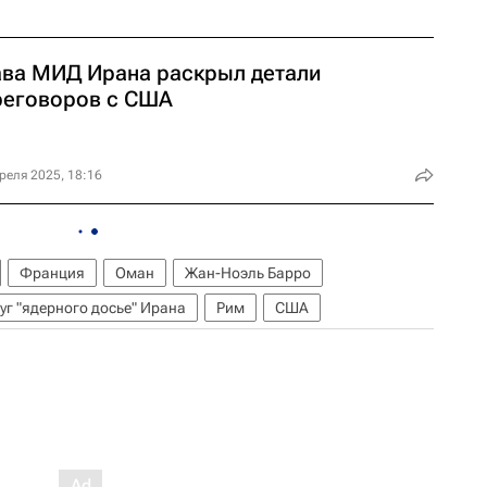
ава МИД Ирана раскрыл детали
реговоров с США
реля 2025, 18:16
Франция
Оман
Жан-Ноэль Барро
уг "ядерного досье" Ирана
Рим
США