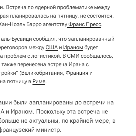
и.
Встреча по ядерной проблематике между
рая планировалась на пятницу, не состоится,
ан-Ноэль Барро агентству
 Франс Пресс
.
 аль-Бусаиди
сообщил, что запланированный
переговоров между
США
и
Ираном
будет
за проблем с логистикой. В СМИ сообщалось,
ь также перенесена встреча Ирана с
ройки" (
Великобритания
,
Франция
и
на пятницу в
Риме
.
тации были запланированы до встречи на
 и Ираном. Поскольку эта встреча не
больше не актуальны, по крайней мере, в
 французский министр.