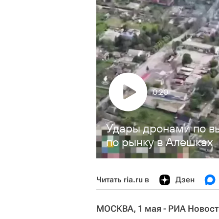
0:20
Удары дронами по в
по рынку в Алешках
Читать ria.ru в
Дзен
МОСКВА, 1 мая - РИА Новост