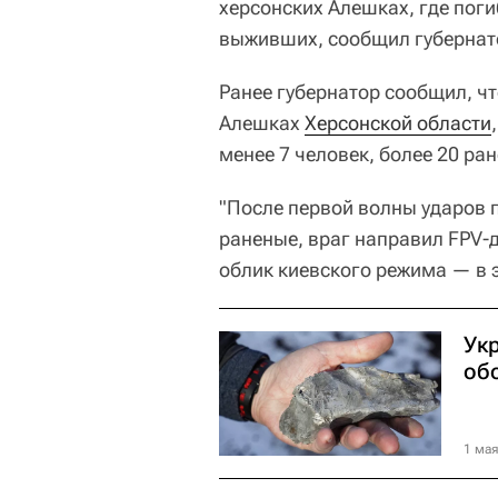
херсонских Алешках, где пог
выживших, сообщил губернат
Ранее губернатор сообщил, чт
Алешках
Херсонской области
менее 7 человек, более 20 ра
"После первой волны ударов п
раненые, враг направил FPV
облик киевского режима — в э
Укр
об
1 мая