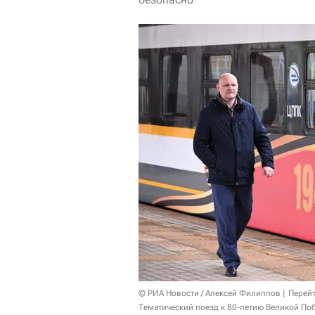
© РИА Новости / Алексей Филиппов
Перейт
Тематический поезд к 80-летию Великой По