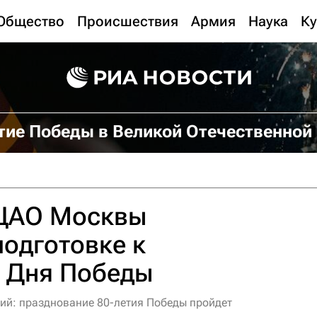
Общество
Происшествия
Армия
Наука
Ку
тие Победы в Великой Отечественной
 ЦАО Москвы
подготовке к
 Дня Победы
ий: празднование 80-летия Победы пройдет