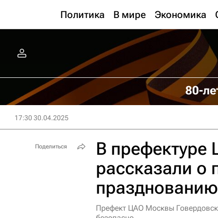
Политика
В мире
Экономика
80-ле
17:30 30.04.2025
В префектуре
Поделиться
рассказали о 
празднованию
Префект ЦАО Москвы Говердовск
безопасно