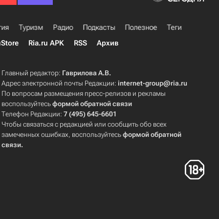
гия
Туризм
Радио
Подкасты
Полезное
Теги
uStore
Ria.ru APK
RSS
Архив
Главный редактор:
Гаврилова А.В.
Адрес электронной почты Редакции:
internet-group@ria.ru
По вопросам размещения пресс-релизов и рекламы
воспользуйтесь
формой обратной связи
Телефон Редакции:
7 (495) 645-6601
Чтобы связаться с редакцией или сообщить обо всех
замеченных ошибках, воспользуйтесь
формой обратной
связи
.