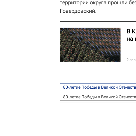
территории округа прошли без
Говердовский
.
В 
на
2 апр
80-летие Победы в Великой Отечест
80-летие Победы в Великой Отечест