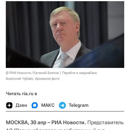
© РИА Новости / Евгений Биятов
Перейти в медиабанк
Анатолий Чубайс. Архивное фото
Читать ria.ru в
Дзен
МАКС
Telegram
МОСКВА, 30 апр – РИА Новости.
Представитель