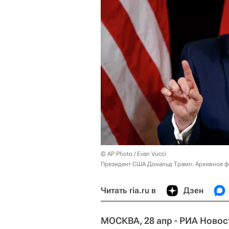
© AP Photo / Evan Vucci
Президент США Дональд Трамп. Архивное ф
Читать ria.ru в
Дзен
МОСКВА, 28 апр - РИА Новос