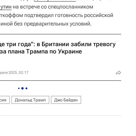
утин
на встрече со спецпосланником
ткоффом подтвердил готовность российской
аиной без предварительных условий.
е три года": в Британии забили тревогу
-за плана Трампа по Украине
реля 2025, 02:17
сия
Дональд Трамп
Джо Байден