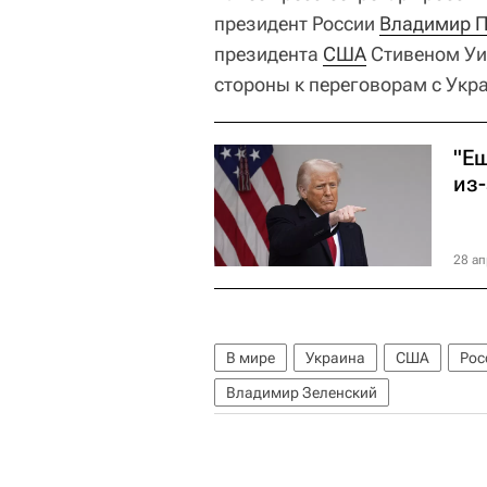
президент России
Владимир П
президента
США
Стивеном Уи
стороны к переговорам с Укр
"Ещ
из
28 ап
В мире
Украина
США
Рос
Владимир Зеленский