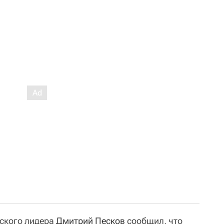
йского лидера
Дмитрий Песков
сообщил, что