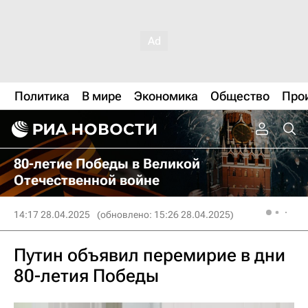
Политика
В мире
Экономика
Общество
Про
80-летие Победы в Великой
Отечественной войне
14:17 28.04.2025
(обновлено: 15:26 28.04.2025)
Путин объявил перемирие в дни
80-летия Победы