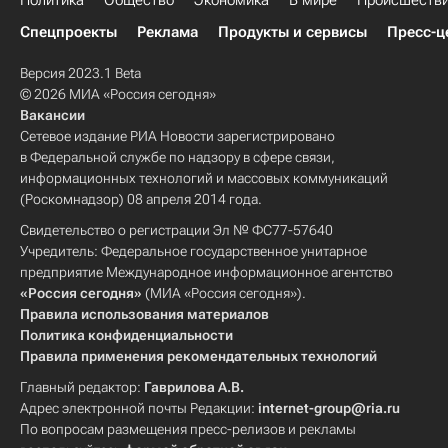
Политика
Общество
Экономика
В мире
Происшеств
Спецпроекты
Реклама
Продукты и сервисы
Пресс-ц
Версия 2023.1 Beta
© 2026 МИА «Россия сегодня»
Вакансии
Сетевое издание РИА Новости зарегистрировано
в Федеральной службе по надзору в сфере связи,
информационных технологий и массовых коммуникаций
(Роскомнадзор) 08 апреля 2014 года.
Свидетельство о регистрации Эл № ФС77-57640
Учредитель: Федеральное государственное унитарное
предприятие Международное информационное агентство
«Россия сегодня»
(МИА «Россия сегодня»).
Правила использования материалов
Политика конфиденциальности
Правила применения рекомендательных технологий
Главный редактор:
Гаврилова А.В.
Адрес электронной почты Редакции:
internet-group@ria.ru
По вопросам размещения пресс-релизов и рекламы