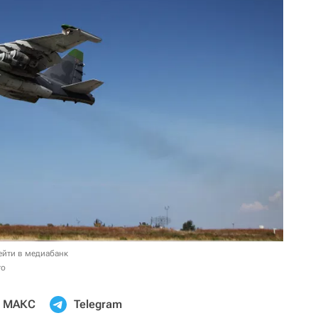
ейти в медиабанк
то
МАКС
Telegram