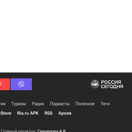
гия
Туризм
Радио
Подкасты
Полезное
Теги
uStore
Ria.ru APK
RSS
Архив
Главный редактор:
Гаврилова А.В.