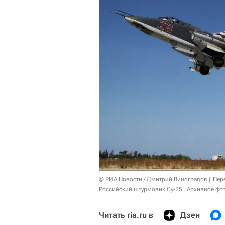
© РИА Новости / Дмитрий Виноградов
Пер
Российский штурмовик Су-25 . Архивное фо
Читать ria.ru в
Дзен