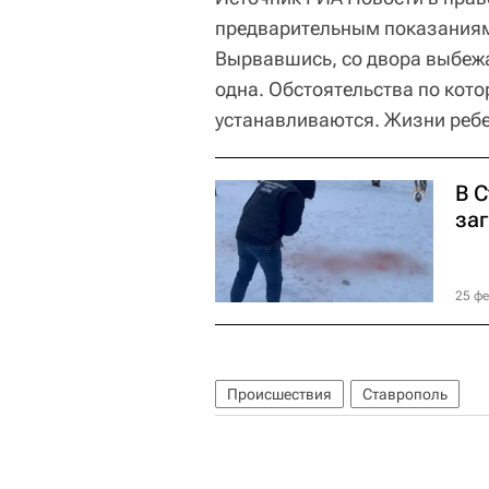
предварительным показаниям,
Вырвавшись, со двора выбежа
одна. Обстоятельства по кот
устанавливаются. Жизни ребе
В 
за
25 фе
Происшествия
Ставрополь