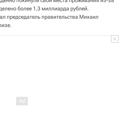
денно покинули свои места проживания из‑за
делено более 1,3 миллиарда рублей.
ал председатель правительства Михаил
лизе.