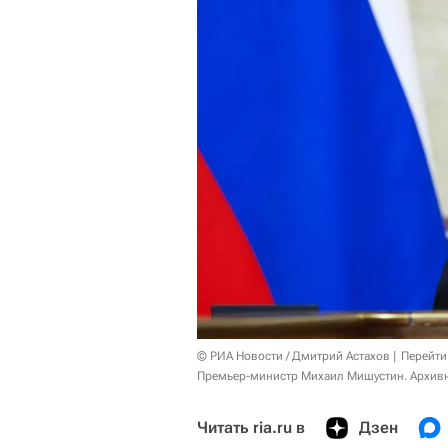
© РИА Новости / Дмитрий Астахов
Перейти
Премьер-министр Михаил Мишустин. Архив
Читать ria.ru в
Дзен