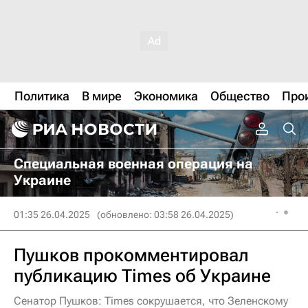
Политика
В мире
Экономика
Общество
Про
Специальная военная операция на
Украине
01:35 26.04.2025
(обновлено: 03:58 26.04.2025)
Пушков прокомментировал
публикацию Times об Украине
Сенатор Пушков: Times сокрушается, что Зеленскому