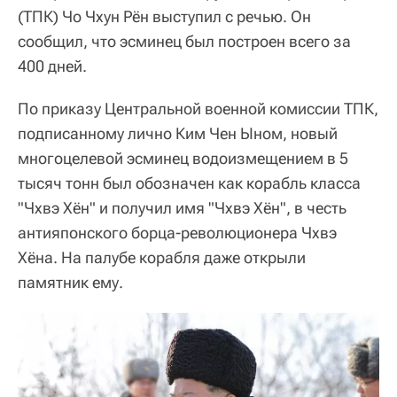
(ТПК) Чо Чхун Рён выступил с речью. Он
сообщил, что эсминец был построен всего за
400 дней.
По приказу Центральной военной комиссии ТПК,
подписанному лично Ким Чен Ыном, новый
многоцелевой эсминец водоизмещением в 5
тысяч тонн был обозначен как корабль класса
"Чхвэ Хён" и получил имя "Чхвэ Хён", в честь
антияпонского борца-революционера Чхвэ
Хёна. На палубе корабля даже открыли
памятник ему.