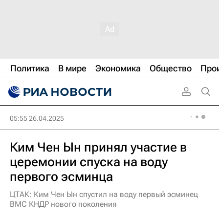
Политика
В мире
Экономика
Общество
Про
05:55 26.04.2025
Ким Чен Ын принял участие в
церемонии спуска на воду
первого эсминца
ЦТАК: Ким Чен Ын спустил на воду первый эсминец
ВМС КНДР нового поколения