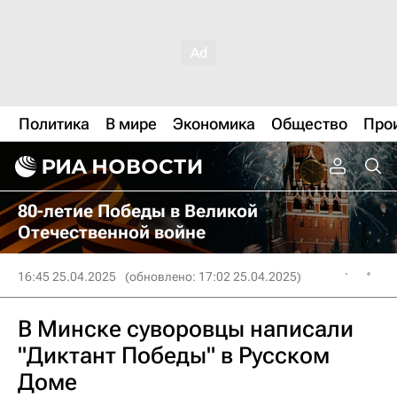
Политика
В мире
Экономика
Общество
Про
80-летие Победы в Великой
Отечественной войне
16:45 25.04.2025
(обновлено: 17:02 25.04.2025)
В Минске суворовцы написали
"Диктант Победы" в Русском
Доме