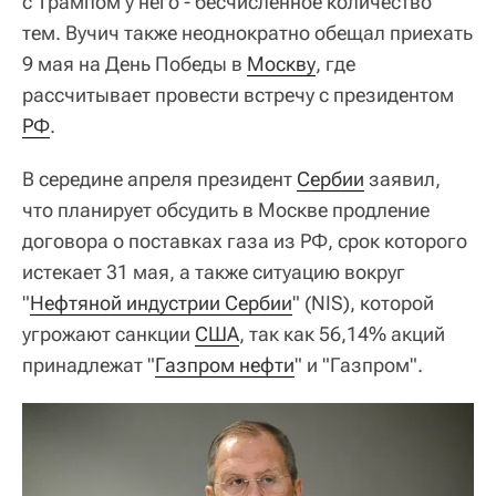
с Трампом у него - бесчисленное количество
тем. Вучич также неоднократно обещал приехать
9 мая на День Победы в
Москву
, где
рассчитывает провести встречу с президентом
РФ
.
В середине апреля президент
Сербии
заявил,
что планирует обсудить в Москве продление
договора о поставках газа из РФ, срок которого
истекает 31 мая, а также ситуацию вокруг
"
Нефтяной индустрии Сербии
" (NIS), которой
угрожают санкции
США
, так как 56,14% акций
принадлежат "
Газпром нефти
" и "Газпром".