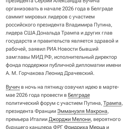
президента Сербии Александра Вучича
организовать в начале 2026 года в Белграде
саммит мировых лидеров с участием
российского президента Владимира Путина,
лидера США Дональда Трампа и других глав
государств и правительств является здравой и
рабочей, заявил РИА Новости бывший
замглавы МИД РФ, исполнительный директор
фонда поддержки публичной дипломатии имени
А. М. Горчакова Леонид Драчевский.
Вучич
в ночь на пятницу озвучил идею в марте-
мае 2026 года провести в
Белграде
политический форум с участием Путина,
Трампа
,
президента Франции
Эммануэля Макрона
,
премьера Италии
Джорджи Мелони
, вероятного
будущего канцлера ФРГ
Фридриха Мерца
и