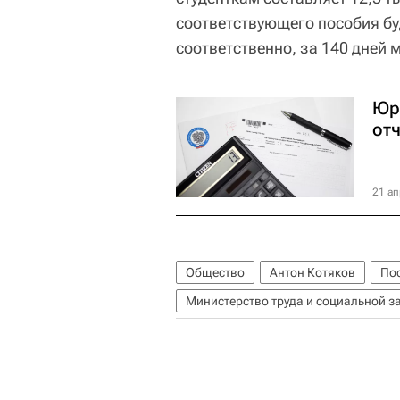
соответствующего пособия бу
соответственно, за 140 дней 
Юр
отч
21 ап
Общество
Антон Котяков
Пос
Министерство труда и социальной з