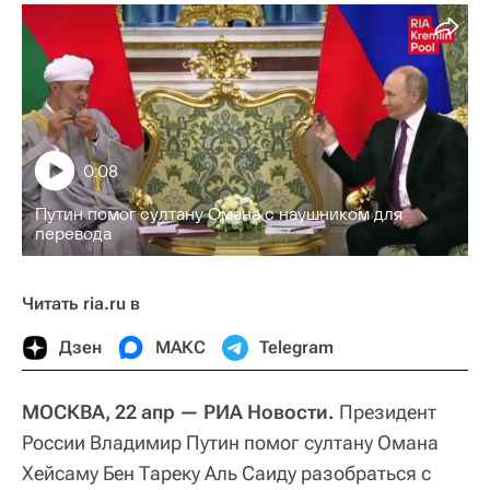
0:08
Путин помог султану Омана с наушником для
перевода
Читать ria.ru в
Дзен
МАКС
Telegram
МОСКВА, 22 апр — РИА Новости.
Президент
России Владимир Путин помог султану Омана
Хейсаму Бен Тареку Аль Саиду разобраться с