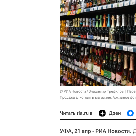
© РИА Новости / Владимир Трефилов
Пере
Продажа алкоголя в магазине. Архивное фо
Читать ria.ru в
Дзен
УФА, 21 апр - РИА Новости.
Д