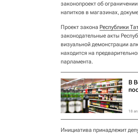
законопроект об ограничени
напитков в магазинах, докуме
Проект закона
Республики Та
законодательные акты Респуб
визуальной демонстрации алк
находится на предварительно
парламента.
В 
пос
18 ап
Инициатива принадлежит депу