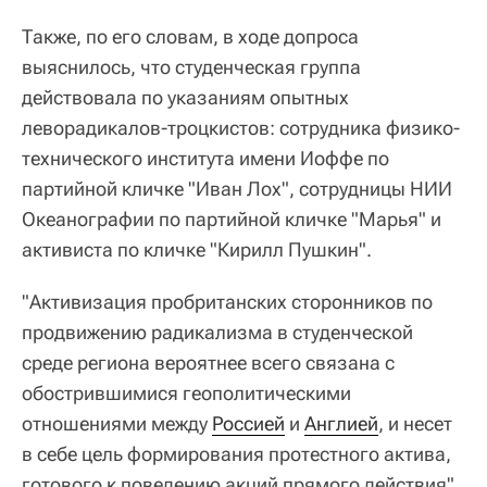
Также, по его словам, в ходе допроса
выяснилось, что студенческая группа
действовала по указаниям опытных
леворадикалов-троцкистов: сотрудника физико-
технического института имени Иоффе по
партийной кличке "Иван Лох", сотрудницы НИИ
Океанографии по партийной кличке "Марья" и
активиста по кличке "Кирилл Пушкин".
"Активизация пробританских сторонников по
продвижению радикализма в студенческой
среде региона вероятнее всего связана с
обострившимися геополитическими
отношениями между
Россией
и
Англией
, и несет
в себе цель формирования протестного актива,
готового к поведению акций прямого действия",