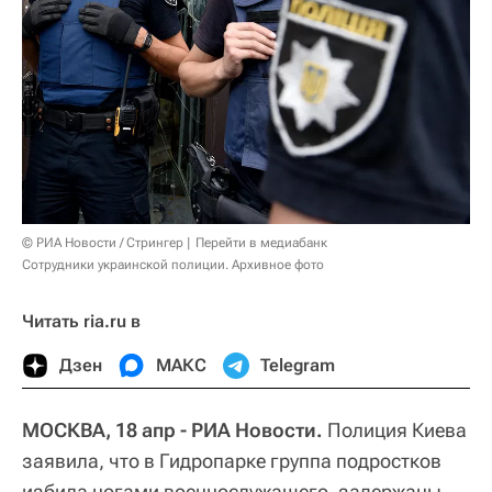
© РИА Новости / Стрингер
Перейти в медиабанк
Сотрудники украинской полиции. Архивное фото
Читать ria.ru в
Дзен
МАКС
Telegram
МОСКВА, 18 апр - РИА Новости.
Полиция Киева
заявила, что в Гидропарке группа подростков
избила ногами военнослужащего, задержаны