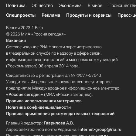
Политика
Общество
Экономика
В мире
Происшеств
Спецпроекты
Реклама
Продукты и сервисы
Пресс-ц
Версия 2023.1 Beta
© 2026 МИА «Россия сегодня»
Вакансии
Сетевое издание РИА Новости зарегистрировано
в Федеральной службе по надзору в сфере связи,
информационных технологий и массовых коммуникаций
(Роскомнадзор) 08 апреля 2014 года.
Свидетельство о регистрации Эл № ФС77-57640
Учредитель: Федеральное государственное унитарное
предприятие Международное информационное агентство
«Россия сегодня»
(МИА «Россия сегодня»).
Правила использования материалов
Политика конфиденциальности
Правила применения рекомендательных технологий
Главный редактор:
Гаврилова А.В.
Адрес электронной почты Редакции:
internet-group@ria.ru
По вопросам размещения пресс-релизов и рекламы