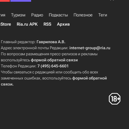
гия
Туризм
Радио
Подкасты
Полезное
Теги
uStore
Ria.ru APK
RSS
Архив
Главный редактор:
Гаврилова А.В.
Адрес электронной почты Редакции:
internet-group@ria.ru
По вопросам размещения пресс-релизов и рекламы
воспользуйтесь
формой обратной связи
Телефон Редакции:
7 (495) 645-6601
Чтобы связаться с редакцией или сообщить обо всех
замеченных ошибках, воспользуйтесь
формой обратной
связи
.