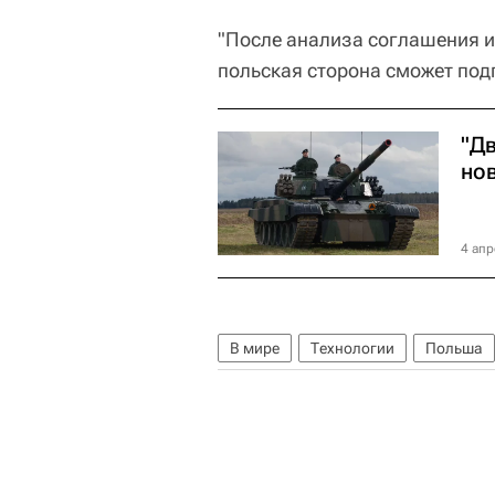
"После анализа соглашения 
польская сторона сможет подп
"Д
но
4 апр
В мире
Технологии
Польша