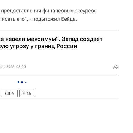
и предоставления финансовых ресурсов
исать его", - подытожил Бейда.
ве недели максимум". Запад создает
вую угрозу у границ России
еля 2025, 08:00
США
F-16