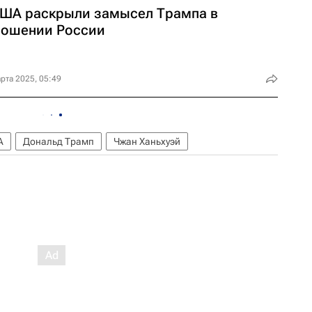
США раскрыли замысел Трампа в
ношении России
рта 2025, 05:49
А
Дональд Трамп
Чжан Ханьхуэй