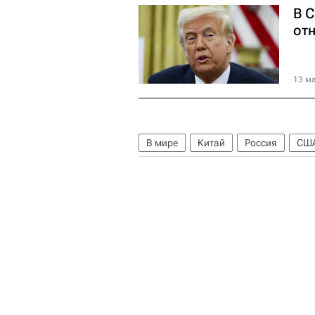
В 
от
13 ма
В мире
Китай
Россия
СШ