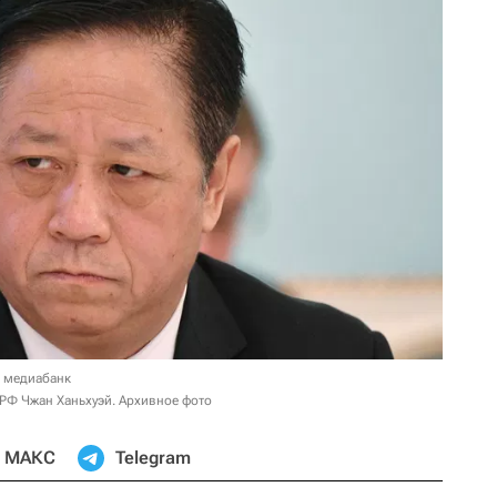
в медиабанк
РФ Чжан Ханьхуэй. Архивное фото
МАКС
Telegram