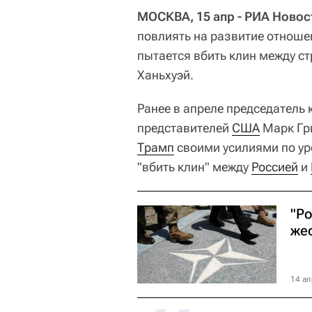
МОСКВА, 15 апр - РИА Новос
повлиять на развитие отношен
пытается вбить клин между с
Ханьхуэй.
Ранее в апреле председатель
представителей
США
Марк Гри
Трамп
своими усилиями по у
"вбить клин" между
Россией
и
"Ро
же
14 ап