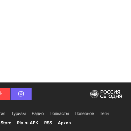
гия
Туризм
Радио
Подкасты
Полезное
Теги
uStore
Ria.ru APK
RSS
Архив